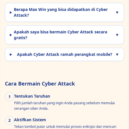
Berapa Max Win yang bisa didapatkan di Cyber
▼
Attack?
Apakah saya bisa bermain Cyber Attack secara
▼
gratis?
Apakah Cyber Attack ramah perangkat mobile?
▼
Cara Bermain Cyber Attack
Tentukan Taruhan
1
Pilih jumlah taruhan yang ingin Anda pasang sebelum memulai
serangan siber Anda.
Aktifkan Sistem
2
Tekan tombol putar untuk memulai proses enkripsi dan mencari