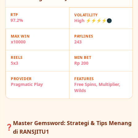
RTP
VOLATILITY
97.2%
High ⚡⚡⚡⚡🌑
MAX WIN
PAYLINES
x10000
243
REELS
MIN BET
5x3
Rp 200
PROVIDER
FEATURES
Pragmatic Play
Free Spins, Multiplier,
Wilds
Master Gemsword: Strategi & Tips Menang
❓
di RANSJITU1