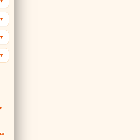
▼
▼
▼
▼
1
an
ian