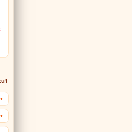
t
tu1
▼
▼