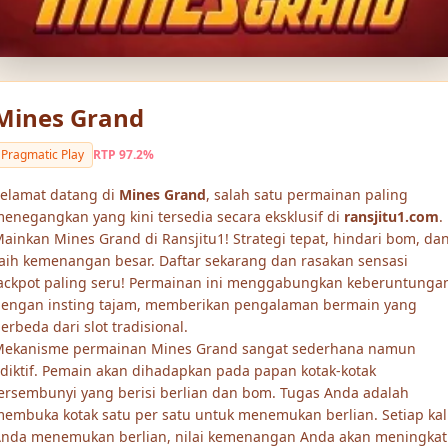
▶
Mines Grand
Pragmatic Play
RTP 97.2%
elamat datang di
Mines Grand
, salah satu permainan paling
enegangkan yang kini tersedia secara eksklusif di
ransjitu1.com
.
ainkan Mines Grand di Ransjitu1! Strategi tepat, hindari bom, da
aih kemenangan besar. Daftar sekarang dan rasakan sensasi
ackpot paling seru! Permainan ini menggabungkan keberuntunga
engan insting tajam, memberikan pengalaman bermain yang
erbeda dari slot tradisional.
ekanisme permainan Mines Grand sangat sederhana namun
diktif. Pemain akan dihadapkan pada papan kotak-kotak
ersembunyi yang berisi berlian dan bom. Tugas Anda adalah
embuka kotak satu per satu untuk menemukan berlian. Setiap kal
nda menemukan berlian, nilai kemenangan Anda akan meningkat