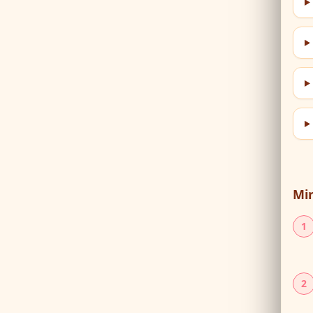
Mi
1
2