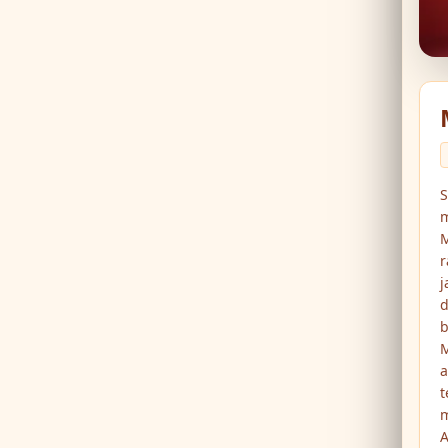
S
m
M
r
j
d
b
M
a
t
m
A