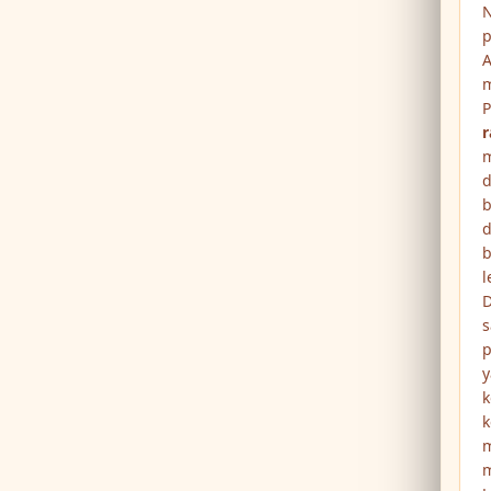
N
p
A
P
r
m
d
b
d
b
l
D
s
p
y
k
k
m
m