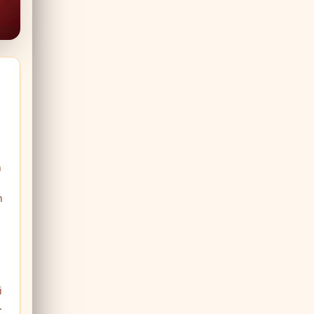
n
n
i
.