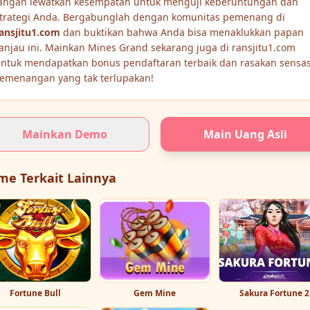
angan lewatkan kesempatan untuk menguji keberuntungan dan
trategi Anda. Bergabunglah dengan komunitas pemenang di
ansjitu1.com
dan buktikan bahwa Anda bisa menaklukkan papan
anjau ini. Mainkan Mines Grand sekarang juga di ransjitu1.com
ntuk mendapatkan bonus pendaftaran terbaik dan rasakan sensas
emenangan yang tak terlupakan!
Mainkan Demo
Main Uang Asli
me Terkait Lainnya
Fortune Bull
Gem Mine
Sakura Fortune 2