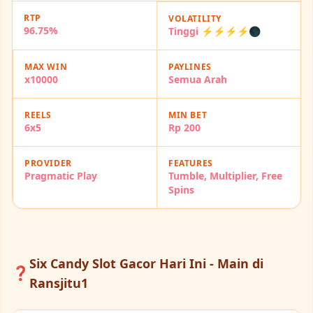
RTP
VOLATILITY
96.75%
Tinggi ⚡⚡⚡⚡🌑
MAX WIN
PAYLINES
x10000
Semua Arah
REELS
MIN BET
6x5
Rp 200
PROVIDER
FEATURES
Pragmatic Play
Tumble, Multiplier, Free
Spins
Six Candy Slot Gacor Hari Ini - Main di
❓
Ransjitu1