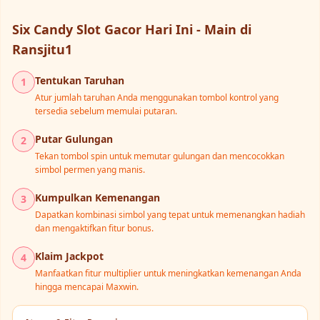
Six Candy Slot Gacor Hari Ini - Main di
Ransjitu1
Tentukan Taruhan
1
Atur jumlah taruhan Anda menggunakan tombol kontrol yang
tersedia sebelum memulai putaran.
Putar Gulungan
2
Tekan tombol spin untuk memutar gulungan dan mencocokkan
simbol permen yang manis.
Kumpulkan Kemenangan
3
Dapatkan kombinasi simbol yang tepat untuk memenangkan hadiah
dan mengaktifkan fitur bonus.
Klaim Jackpot
4
Manfaatkan fitur multiplier untuk meningkatkan kemenangan Anda
hingga mencapai Maxwin.