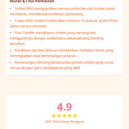
Aturan & Fitur Permainan
Simbol Wild menggantikan semua simbol kecuali Scatter untuk
membantu membentuk kombinasi pemenang.
3 atau lebih simbol Scatter akan memicu 10 putaran gratis (Free
Spins) secara otomatis.
Fitur Tumble menghapus simbol yang menang dan
menggantinya dengan simbol baru untuk peluang menang
beruntun.
Kombinasi permen khusus memberikan multiplier besar yang
meningkatkan total kemenangan putaran.
Kemenangan dihitung berdasarkan jumlah simbol yang cocok
sesuai dengan garis pembayaran yang aktif.
4.9
⭐⭐⭐⭐⭐
2845 Total Ulasan Pengguna