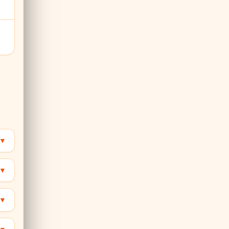
▼
▼
▼