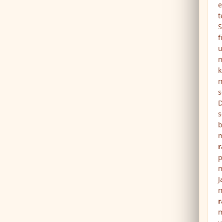
e
t
S
f
u
m
k
m
s
D
s
b
m
r
p
m
J
m
r
m