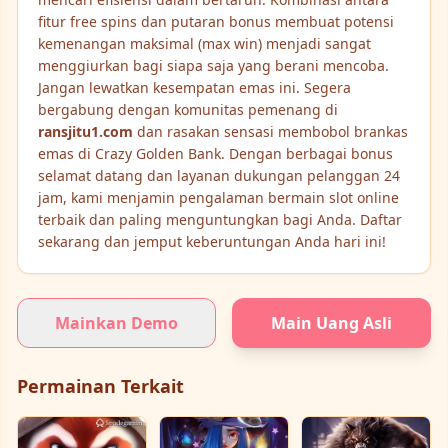
fitur free spins dan putaran bonus membuat potensi
kemenangan maksimal (max win) menjadi sangat
menggiurkan bagi siapa saja yang berani mencoba.
Jangan lewatkan kesempatan emas ini. Segera
bergabung dengan komunitas pemenang di
ransjitu1.com
dan rasakan sensasi membobol brankas
emas di Crazy Golden Bank. Dengan berbagai bonus
selamat datang dan layanan dukungan pelanggan 24
jam, kami menjamin pengalaman bermain slot online
terbaik dan paling menguntungkan bagi Anda. Daftar
sekarang dan jemput keberuntungan Anda hari ini!
Mainkan Demo
Main Uang Asli
Permainan Terkait