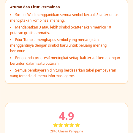
Aturan dan Fitur Permainan
Simbol Wild menggantikan semua simbol kecuali Scatter untuk
menciptakan kombinasi menang.
Mendapatkan 3 atau lebih simbol Scatter akan memicu 10
putaran gratis otomatis.
Fitur Tumble menghapus simbol yang menang dan
menggantinya dengan simbol baru untuk peluang menang
beruntun.
Pengganda progresif meningkat setiap kali terjadi kemenangan
beruntun dalam satu putaran.
Semua pembayaran dihitung berdasarkan tabel pembayaran
yang tersedia di menu informasi game.
4.9
⭐⭐⭐⭐⭐
2840 Ulasan Pengguna