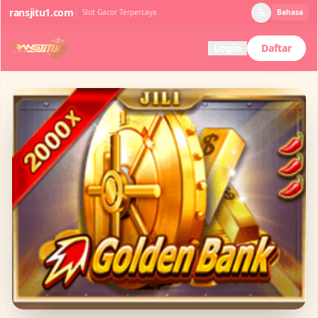
ransjitu1.com
Slot Gacor Terpercaya
Bahasa
Login
Daftar