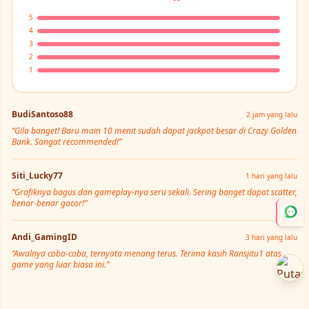
5
4
3
2
1
BudiSantoso88
2 jam yang lalu
“Gila banget! Baru main 10 menit sudah dapat jackpot besar di Crazy Golden
Bank. Sangat recommended!”
Siti_Lucky77
1 hari yang lalu
“Grafiknya bagus dan gameplay-nya seru sekali. Sering banget dapat scatter,
benar-benar gacor!”
Andi_GamingID
3 hari yang lalu
“Awalnya coba-coba, ternyata menang terus. Terima kasih Ransjitu1 atas
game yang luar biasa ini.”