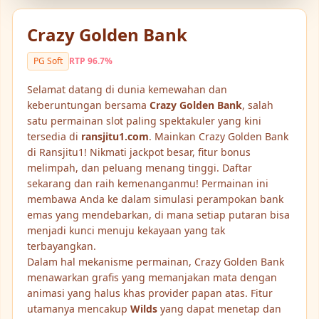
▶
Crazy Golden Bank
PG Soft
RTP 96.7%
Selamat datang di dunia kemewahan dan
keberuntungan bersama
Crazy Golden Bank
, salah
satu permainan slot paling spektakuler yang kini
tersedia di
ransjitu1.com
. Mainkan Crazy Golden Bank
di Ransjitu1! Nikmati jackpot besar, fitur bonus
melimpah, dan peluang menang tinggi. Daftar
sekarang dan raih kemenanganmu! Permainan ini
membawa Anda ke dalam simulasi perampokan bank
emas yang mendebarkan, di mana setiap putaran bisa
menjadi kunci menuju kekayaan yang tak
terbayangkan.
Dalam hal mekanisme permainan, Crazy Golden Bank
menawarkan grafis yang memanjakan mata dengan
animasi yang halus khas provider papan atas. Fitur
utamanya mencakup
Wilds
yang dapat menetap dan