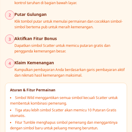
kontrol taruhan di bagian bawah layar.
Putar Gulungan
2
Klik tombol putar untuk memulai permainan dan cocokkan simbol-
simbol bertema pub untuk meraih kemenangan.
Aktifkan Fitur Bonus
3
Dapatkan simbol Scatter untuk memicu putaran gratis dan
pengganda kemenangan besar.
Klaim Kemenangan
4
Kumpulkan pembayaran Anda berdasarkan garis pembayaran aktif
dan nikmati hasil kemenangan maksimal.
Aturan & Fitur Permainan
Simbol Wild menggantikan semua simbol kecuali Scatter untuk
membentuk kombinasi pemenang.
Tiga atau lebih simbol Scatter akan memicu 10 Putaran Gratis
otomatis.
Fitur Tumble menghapus simbol pemenang dan menggantinya
dengan simbol baru untuk peluang menang beruntun.