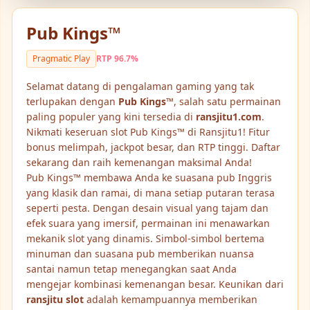
▶
Pub Kings™
Pragmatic Play
RTP 96.7%
Selamat datang di pengalaman gaming yang tak
terlupakan dengan
Pub Kings™
, salah satu permainan
paling populer yang kini tersedia di
ransjitu1.com
.
Nikmati keseruan slot Pub Kings™ di Ransjitu1! Fitur
bonus melimpah, jackpot besar, dan RTP tinggi. Daftar
sekarang dan raih kemenangan maksimal Anda!
Pub Kings™ membawa Anda ke suasana pub Inggris
yang klasik dan ramai, di mana setiap putaran terasa
seperti pesta. Dengan desain visual yang tajam dan
efek suara yang imersif, permainan ini menawarkan
mekanik slot yang dinamis. Simbol-simbol bertema
minuman dan suasana pub memberikan nuansa
santai namun tetap menegangkan saat Anda
mengejar kombinasi kemenangan besar. Keunikan dari
ransjitu slot
adalah kemampuannya memberikan