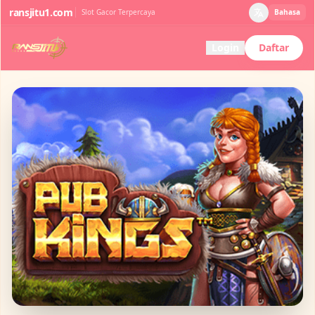
ransjitu1.com
Slot Gacor Terpercaya
Bahasa
Login
Daftar